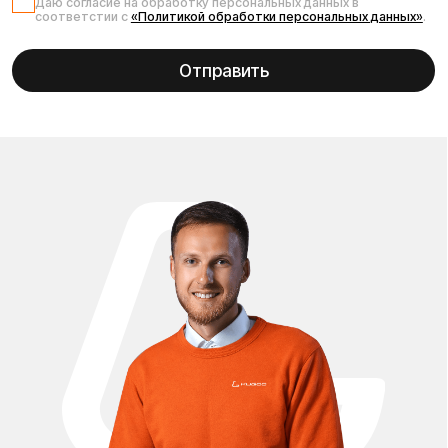
Доставка и оплата
Контакты
Каталог:
Электросамокаты
Мотоциклы
Электровелосипеды
Трициклы
Электроскутеры
Б/у модели
NEW
Электропитбайки
Аксессуары
Квадроциклы
Написать в службу заботы
Информация о технических характеристиках,
комплектации, внешнем виде и стоимости товара носит
справочный характер и не является публичной офертой в
соответствии с законодательством Республики
Беларусь. Производитель вправе вносить изменения в
конструкцию, комплектацию и внешний вид товара без
предварительного уведомления. Актуальную