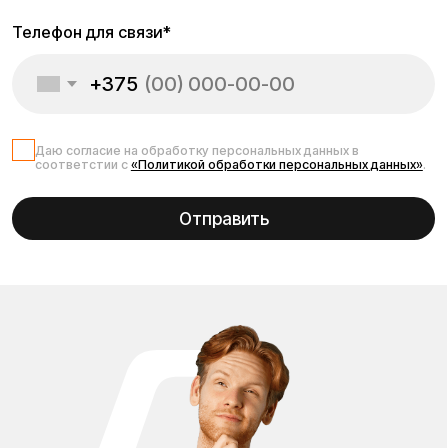
Инструкция к
электровелосипеду
Kugoo V3 Pro Plus
Если Вы приобрели мощный и надёжный
электровелосипед Kugoo V3 Pro Plus, важно ознакомиться
с официальной инструкцией по эксплуатации. Это
обеспечит безопасное и долговечное использование
транспорта, поможет правильно настроить устройство,
понять обозначения на дисплее и режимы езды. В
инструкции к Kugoo V3 Pro Plus Вы найдёте: подробное
описание устройства и его характеристик, схему сборки
и подключения компонентов, правила первого запуска и
обкатки, объяснение режимов скорости и управления
дисплеем, инструкции по зарядке аккумулятора и уходу
за батареей, советы по обслуживанию и хранению,
перечень возможных ошибок и способов их устранения.