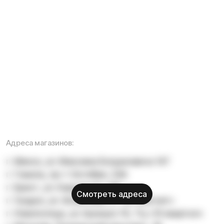
Гарантия
Инструкции
Блог
Видеоблог
Рассрочка
Вопрос-ответ
Акции и скидки
Мобильное приложение
Отзывы
Вакансии
Тест-драйв
Доставка и оплата
Контакты
Каталог:
Электросамокаты
Мотоциклы
Электровелосипеды
Трициклы
Электроскутеры
Б/у модели
NEW
Электропитбайки
Аксессуары
Квадроциклы
Написать в службу заботы