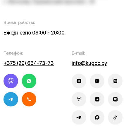
Информация о технических характеристиках,
комплектации, внешнем виде и стоимости товара носит
справочный характер и не является публичной офертой в
соответствии с законодательством Республики
Беларусь. Производитель вправе вносить изменения в
конструкцию, комплектацию и внешний вид товара без
предварительного уведомления. Актуальную
информацию о наличии, стоимости и характеристиках
товара уточняйте у наших специалистов. Самовывоз и
доставка товаров осуществляются только после
подтверждения заказа и поступления товара в пункт
выдачи либо передачи в службу доставки. Пункты
выдачи заказов не являются шоурумами. Ознакомление с
товаром осуществляется при получении заказа.
Политика конфиденциальности
Договор оферты
Обмен и возврат
Разработка сайта — ezapenko.design