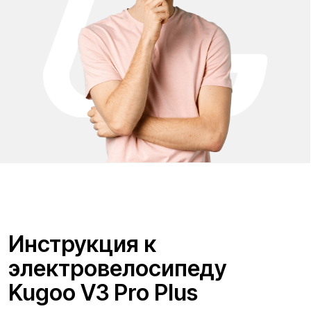
Адреса магазинов:
г. Минск, ул. Максима Богдановича 147
г. Гомель, пр-т Октября, 24А
г. Брест, ул. Карьерная, 12В
Смотреть адреса
г. Гродно, ул. Фомичева, 2, ТЦ «Магнит»
г. Новополоцк, ул. Еронько 7А, ТЦ «10 квартал»
г. Могилев, Пушкинский проспект, 18
Время работы: