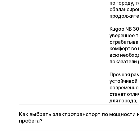
Прочная рама и ка
устойчивой к инте
современного осна
станет отличным в
для города, трассы
Как выбрать электротранспорт по мощности и д
пробега?
Какой вес и габариты у электротранспорта?
Какие дополнительные функции могут быть у
электротранспорта (например, свет, сигнализац