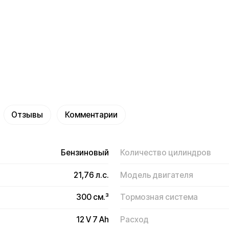
ывы
Комментарии
Бензиновый
Количество цилиндров
21,76 л.с.
Модель двигателя
300 см.³
Тормозная система
12 V 7 Аh
Расход
до 116 км./ч.
Габариты (ДxШxВ)
130,3 кг.
Комплектация
160 кг.
Гарантия
7,5 л.