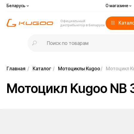
Беларусь
О магазине
До
Официальный
Каталог
дистрибьютор в Беларуси
Главная
/
Каталог
/
Мотоциклы Kugoo
/
Мотоцикл Kugoo N
Мотоцикл Kugoo NB 30