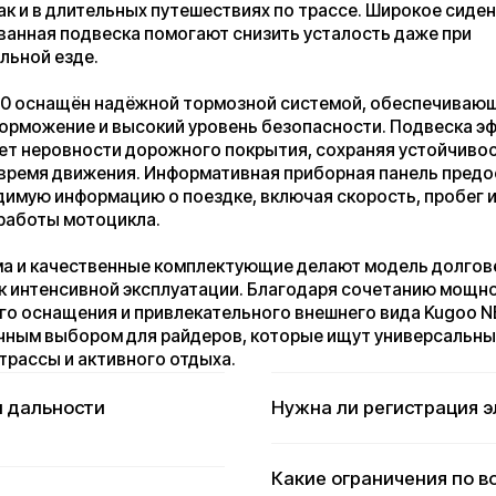
чественные комплектующие делают модель долговечной и
нсивной эксплуатации. Благодаря сочетанию мощности,
щения и привлекательного внешнего вида Kugoo NB 300
ыбором для райдеров, которые ищут универсальный мотоцикл
 и активного отдыха.
альности
Нужна ли регистрация элект
Какие ограничения по возраст
Где лучше покупать?
ия, дисплей)?