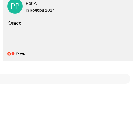
Pot P.
PP
13 ноября 2024
Класс
овской картой в
нк, а также предлагаем