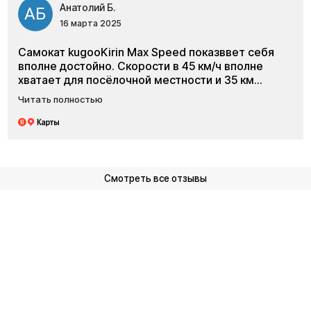
Анатолий Б.
АБ
16 марта 2025
Самокат kugooKirin Max Speed показввет себя
вполне достойно. Скорости в 45 км/ч вполне
хватает для посёлочной местности и 35 км
пробега тоже неплохо. Вполне
Читать полностью
конкурентноспособен
Смотреть все аксессуары
Способы оплаты
Мы принимаем оплату наличными, банк
магазине, по счёту через интернет-ба
покупку в кредит или рассрочку.