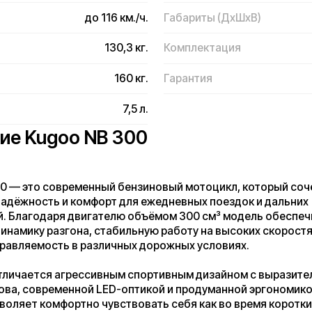
ugoo NB 300
о современный бензиновый мотоцикл, который сочетает в себе
сть и комфорт для ежедневных поездок и дальних
одаря двигателю объёмом 300 см³ модель обеспечивает
у разгона, стабильную работу на высоких скоростях и
мость в различных дорожных условиях.
тся агрессивным спортивным дизайном с выразительными
овременной LED-оптикой и продуманной эргономикой. Удобная
 комфортно чувствовать себя как во время коротких поездок
 длительных путешествиях по трассе. Широкое сиденье и
подвеска помогают снизить усталость даже при
зде.
ащён надёжной тормозной системой, обеспечивающей
ние и высокий уровень безопасности. Подвеска эффективно
вности дорожного покрытия, сохраняя устойчивость и
движения. Информативная приборная панель предоставляет
нформацию о поездке, включая скорость, пробег и основные
 мотоцикла.