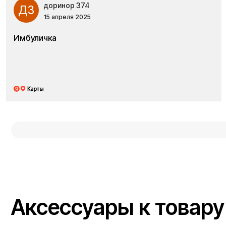
доринор 374
Д3
15 апреля 2025
Аксессуары к товару
Имбуличка
Способы доставки
Отправляем заказы в день оформления. Курьерская
доставка, самовывоз или транспортные компании по всей
стране — выбирайте удобный вариант.