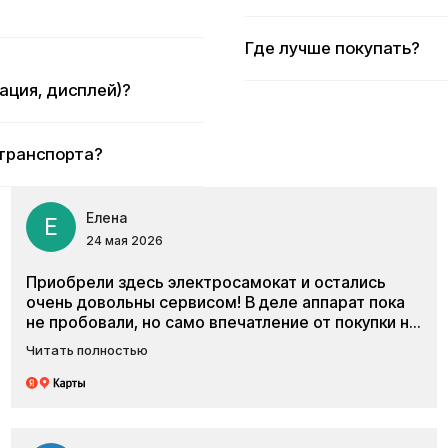
анспорта?
Елена
Е
24 мая 2026
Приобрели здесь электросамокат и остались
очень довольны сервисом! В деле аппарат пока
не пробовали, но само впечатление от покупки на
высоте. Огромное спасибо консультанту Игорю
Читать полностью
— настоящий профессионал, всё четко, по делу и
без лишней воды. Всё объяснил, показал нюансы,
Смотреть все отзывы
помог определиться с моделью и дал крутые
советы по эксплуатации. Очень крутой и четкий
специалист! Магазин рекомендую