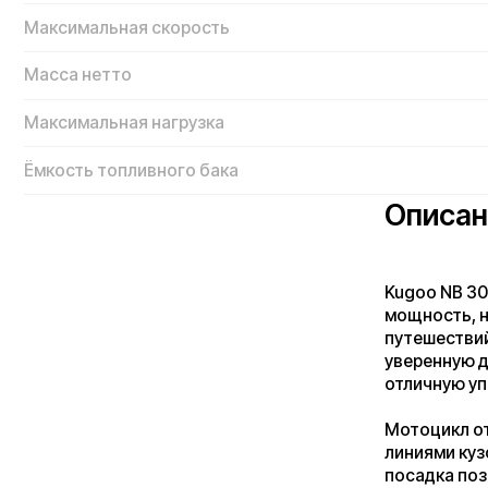
Описание K
Kugoo NB 300 — эт
мощность, надёжно
путешествий. Благ
уверенную динамик
отличную управляе
Мотоцикл отличае
линиями кузова, с
посадка позволяет
по городу, так и в
сбалансированная 
продолжительной е
Kugoo NB 300 осн
уверенное торможе
отрабатывает неро
комфорт во время 
всю необходимую и
показатели работы