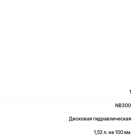
1
NB300
Дисковая гидравлическая
1,52 л. на 100 км.
2250×480×1470 мм.
Товарный чек, гарантийный талон
12 месяцев