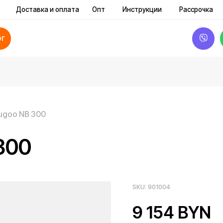
ставка и оплата
Опт
Инструкции
Рассрочка
Акции и ск
B 300
0
SKU:
901004
9 154
BYN
Дополнительные услуги: